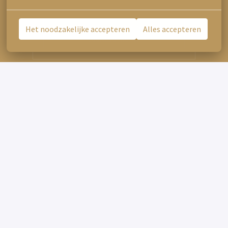
APPLY WITH INDEED
ONBESCHIKBAAR
Het noodzakelijke accepteren
Alles accepteren
Cookies bijwerken
Deel vacature
VRAGEN?
Niet zeker of dit iets voor jou is?

Celine helpt je graag verder.
👉Stuur ons een Whatsapp!