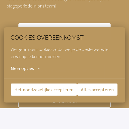
stageperiode in ons team!
Solliciteren
COOKIES OVEREENKOMST
of
We gebruiken cookies zodat we je de beste website 
ervaring te kunnen bieden.
Meer opties
APPLY WITH INDEED
ONBESCHIKBAAR
Cookies bijwerken
Het noodzakelijke accepteren
Alles accepteren
Deel vacature
VRAGEN?